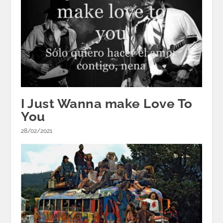
I Just Wanna make Love To
You
28/02/2021