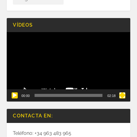
VÍDEOS
Reproductor
de
vídeo
00:00
02:18
CONTACTA EN:
Teléfono: +34 963 483 965