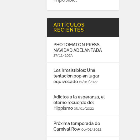
ARTÍCULOS
RECIENTES
PHOTOMATON PRESS,
NAVIDAD ADELANTADA
27/12/2023
Les Irresistibles: Una
tentación pop en lugar
equivocado
11/01/2022
Adictos a la esperanza, el
eterno recuerdo del
Hippismo
06/01/2022
Próxima temporada de
Carnival Row
06/01/2022