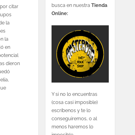
busca en nuestra
Tienda
por citar
Online:
grupos
de la
nes
n la
jó en
potencial
as dieron
quedó
elia,
que
Y si no lo encuentras
(cosa casi imposible)
escríbenos y te lo
conseguiremos, o al
menos haremos lo
imposible.