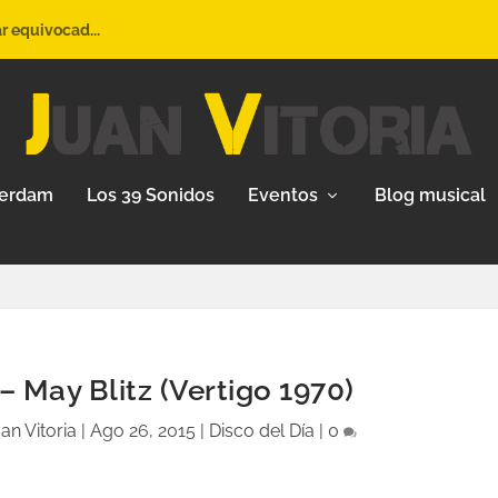
ar equivocad...
terdam
Los 39 Sonidos
Eventos
Blog musical
‎– May Blitz (Vertigo 1970)
an Vitoria
|
Ago 26, 2015
|
Disco del Día
|
0