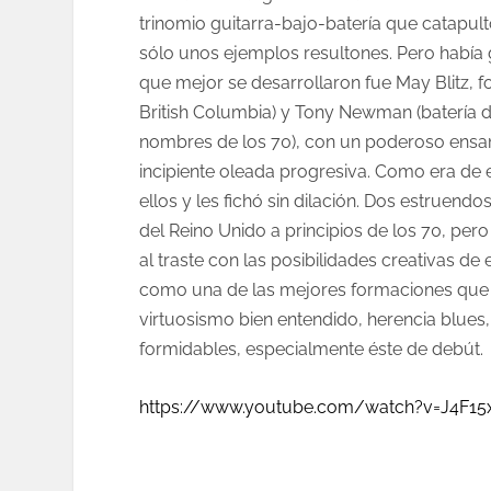
trinomio guitarra-bajo-batería que catapul
sólo unos ejemplos resultones. Pero había 
que mejor se desarrollaron fue May Blitz,
British Columbia) y Tony Newman (batería d
nombres de los 70), con un poderoso ensam
incipiente oleada progresiva. Como era de es
ellos y les fichó sin dilación. Dos estrue
del Reino Unido a principios de los 70, per
al traste con las posibilidades creativas d
como una de las mejores formaciones que di
virtuosismo bien entendido, herencia blue
formidables, especialmente éste de debút.
https://www.youtube.com/watch?v=J4F15