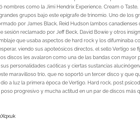
tó nombres como la Jimi Hendrix Experience, Cream o Taste, 
grandes grupos bajo este epígrafe de trinomio. Uno de los 
 formado por James Black, Reid Hudson (ambos canadienses 
e sesión reclamado por Jeff Beck, David Bowie y otros insig
blaje que usaba aspectos de hard rock y los difuminaba co
perar, viendo sus apoteósicos directos, el sello Vertigo se fi
ndosos discos les avalaron como una de las bandas con mayor 
o sus personalidades caóticas y ciertas sustancias alucinógen
e este maravilloso trío, que no soportó un tercer disco y que 
o a luz la primera época de Vertigo. Hard rock, post psicod
s, poso progresivo y mucha actitud en un par de discos más 
xXqxuk