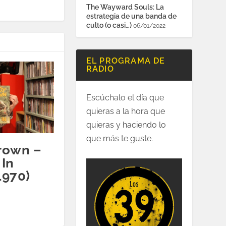
The Wayward Souls: La
estrategia de una banda de
culto (o casi…)
06/01/2022
EL PROGRAMA DE
RADIO
Escúchalo el día que
quieras a la hora que
quieras y haciendo lo
que más te guste.
rown ‎–
 In
1970)